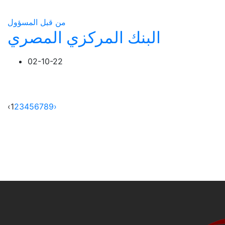
من قبل المسؤول
البنك المركزي المصري
02-10-22
‹
1
2
3
4
5
6
7
8
9
›