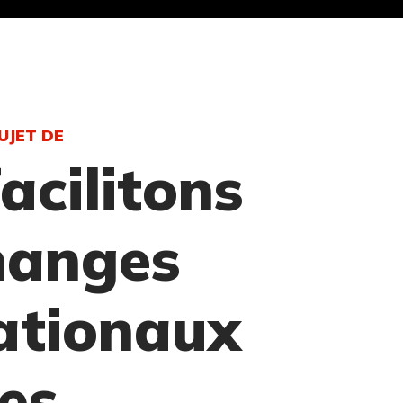
UJET DE
acilitons
hanges
ationaux
les