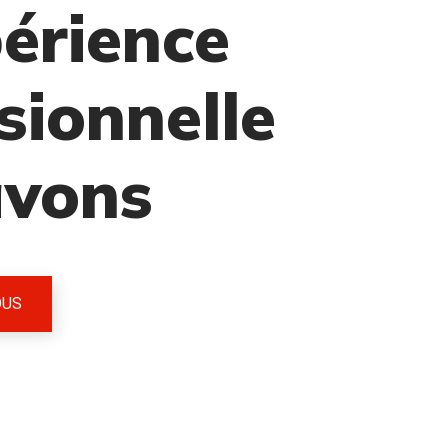
érience
sionnelle
avons
OUS