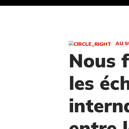
AU S
Nous f
les éc
intern
entre 