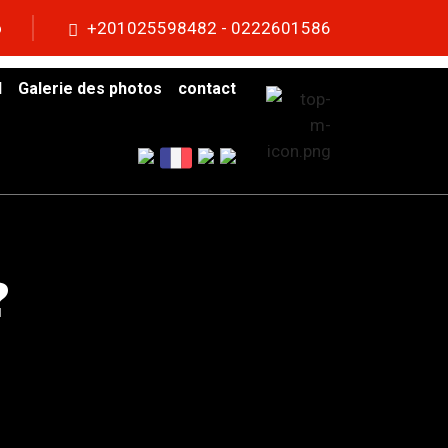
o
+201025598482 - 0222601586
l
Galerie des photos
contact
?