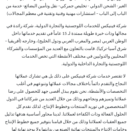
الغير- الشحن الدولي - تخليص جمركي– نقل وتأمين البضائع- خدمة من
الباب إلى الباب – استشارات مهنية وفنية وتقنية في معظم المجالات)
شركة فينيكس للخدمات اللوجستية والتجارة الدولية، شركة رائدة في
مجالها وذات خبرة طويلة ممتدة لـ 15 عاماً في تقديم خدماتها داخل
الوطن العربي (مصر والمغرب العربي ودول الخليج)، وخارجه (أفريقيا –
شرق آسيا-تركيا). قامت بالتعاون مع العديد من المؤسسات والشركاء
المحليين والدوليين في مختلف الأنشطة التي تخص الخدمات
اللوجستية والتجارة الداخلية والدولية.
لا تقتصر خدمات شركة فينيكس على ذلك بل هي تشارك عملائها
النجاح والتقدم دائماً باختلاف مجالات عملائها وتنوعهم في أغلب
التخصصات والأنشطة، نحن نقوم ببذل أقصى جهد للحصول على رضا
عملائنا وتميزهم ونجاحهم وذلك من خلال العديد من شركائنا في الدول
المتخصصين في توريد المنتجات وخطوط الإنتاج، لذلك نقدم كل
الحلول الفعالة وذات الكفاءة لعملائنا. لدينا محاور أساسية هدفها تذليل
جميع العقبات لعملائنا وذلك من خلال قيامنا بتوفير جميع خطوط الإنتاج
وخامات الإنتاج والمنتجات نهائية الصنع من بدايتها ولا يوجد نهاية لها