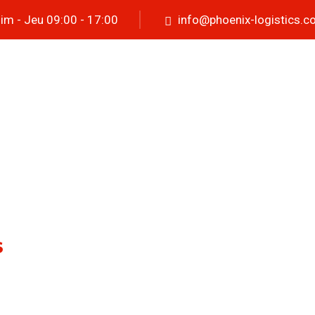
im - Jeu 09:00 - 17:00
info@phoenix-logistics.c
Accueil
au sujet de
service
Blog
Equipe de travai
S
 pour