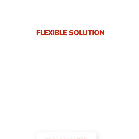
FLEXIBLE SOLUTION
World’s
Cargo S
Fusce sollicitudin orci malesuada ligula condim
Aliquam scelerisque quam sed augue malesuada