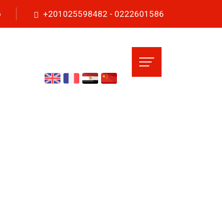
o
+201025598482 - 0222601586
l
Galerie des photos
contact