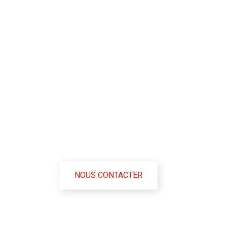
les serv
logistiq
La société Phoenix des services logistiques et
société pionnière avec une longue expérience q
NOUS CONTACTER