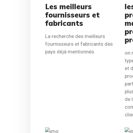
Les meilleurs
le
fournisseurs et
pr
fabricants
ma
pr
La recherche des meilleurs
pr
fournisseurs et fabricants des
pays déjà mentionnés.
on 
typ
et 
pro
par
plus
de 
com
clie